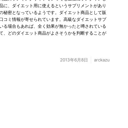
品に、ダイエット用に使えるというサプリメントがあり
の秘密となっているようです。ダイエット商品として販
口コミ情報が寄せられています。高級なダイエットサプ
いる場合もあれば、全く効果が無かったと噂されている
て、どのダイエット商品がよさそうかを判断することが
2013年6月8日
arckazu