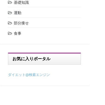
基礎知識
運動
部分痩せ
食事
お気に入りポータル
ダイエット@検索エンジン