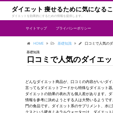
ダイエット 痩せるために気になる
ダイエットを効果的にするための情報を提供します。
サイトマップ
プライバシーポリシー
HOME
基礎知識
口コミで人気のダ
基礎知識
口コミで人気のダイエッ
どんなダイエット商品が、口コミの内容がいいダイ
言ってもダイエットフードから特殊なダイエット器
ダイエットの効果の表れ方も個人差があります。
ダ
情報を参考に決めようとする人は大勢いるようです
門の食品です。ダイエット系のサプリメント、水に
クスという硬水ミネラルウォーターは、ダイエット