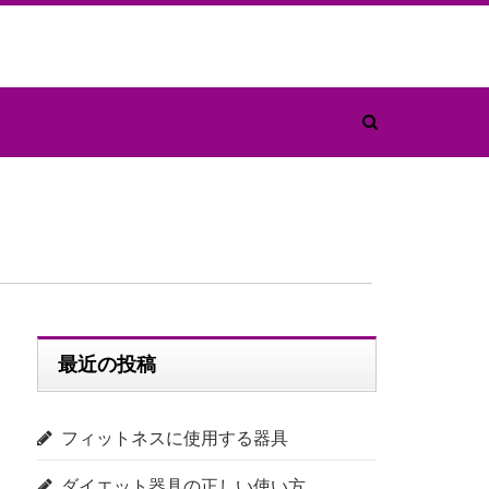
最近の投稿
フィットネスに使用する器具
ダイエット器具の正しい使い方