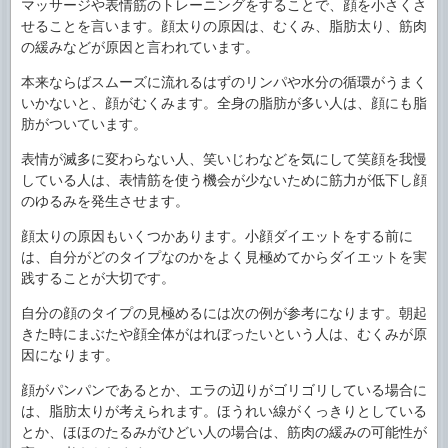
マッサージや表情筋のトレーニングをすることで、顔を小さくさ
せることを言います。顔太りの原因は、むくみ、脂肪太り、筋肉
の緩みなどが原因と言われています。
本来ならばスムーズに流れるはずのリンパや水分の循環がうまく
いかないと、顔がむくみます。全身の脂肪が多い人は、顔にも脂
肪がついています。
表情が滅多に変わらない人、笑いじわなどを気にして笑顔を我慢
している人は、表情筋を使う機会が少ないために筋力が低下し顔
のゆるみを発生させます。
顔太りの原因もいくつかあります。小顔ダイエットをする前に
は、自分がどのタイプなのかをよく見極めてからダイエットを実
践することが大切です。
自分の顔のタイプの見極めるには次の例が参考になります。朝起
きた時にまぶたや顔全体がはれぼったいという人は、むくみが原
因になります。
顔がパンパンであるとか、エラの辺りがゴリゴリしている場合に
は、脂肪太りが考えられます。ほうれい線がくっきりとしている
とか、ほほのたるみがひどい人の場合は、筋肉の緩みの可能性が