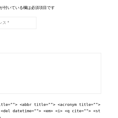
が付いている欄は必須項目です
itle=""> <abbr title=""> <acronym title="">
 <del datetime=""> <em> <i> <q cite=""> <st
>