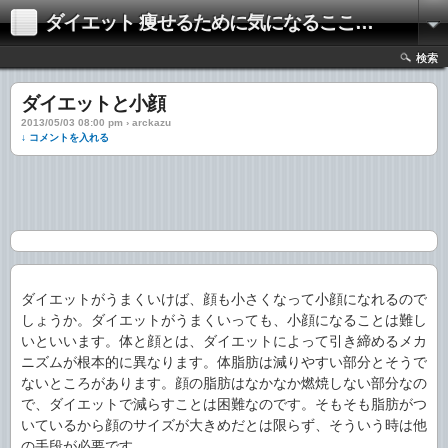
ダイエット 痩せるために気になるここだけの話
検索
ダイエットと小顔
2013/05/03 08:00 pm › arckazu
↓ コメントを入れる
ダイエットがうまくいけば、顔も小さくなって小顔になれるので
しょうか。ダイエットがうまくいっても、小顔になることは難し
いといいます。体と顔とは、ダイエットによって引き締めるメカ
ニズムが根本的に異なります。
体脂肪は減りやすい部分とそうで
ないところがあります。顔の脂肪はなかなか燃焼しない部分なの
で、ダイエットで減らすことは困難なのです。そもそも脂肪がつ
いているから顔のサイズが大きめだとは限らず、そういう時は他
の手段が必要です。